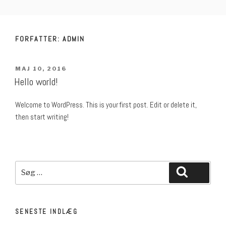
Videre
BROTHER OVERLOCKER – UNIK
til
BRUGERVENLIGHED OG EKSTREM
indhold
FORFATTER:
ADMIN
KVALITET
UDGIVET
MAJ 10, 2016
DEN
Hello world!
Welcome to WordPress. This is your first post. Edit or delete it,
then start writing!
Søg
Søg
efter:
SENESTE INDLÆG